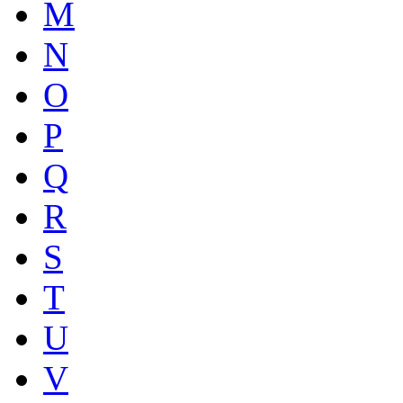
M
N
O
P
Q
R
S
T
U
V