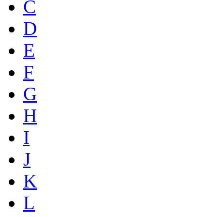
C
D
E
F
G
H
I
J
K
L