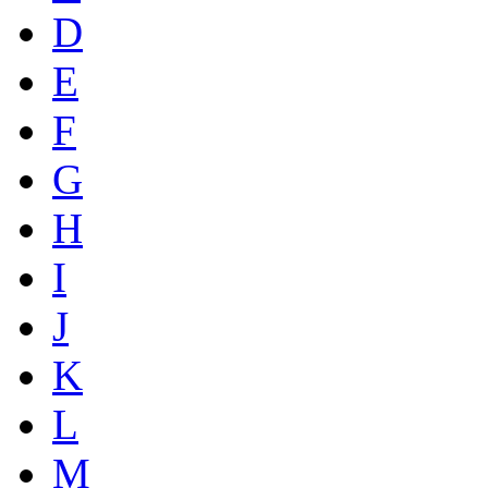
D
E
F
G
H
I
J
K
L
M