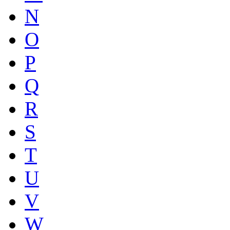
N
O
P
Q
R
S
T
U
V
W