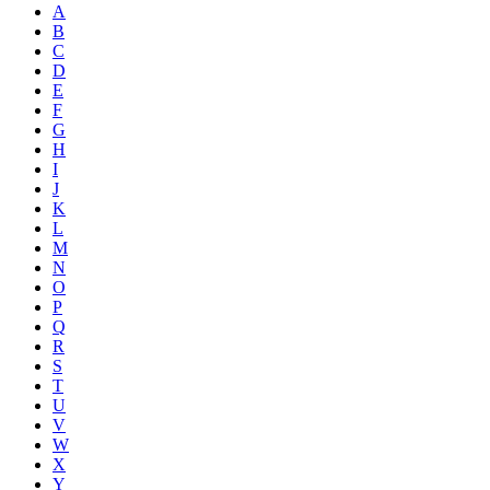
A
B
C
D
E
F
G
H
I
J
K
L
M
N
O
P
Q
R
S
T
U
V
W
X
Y