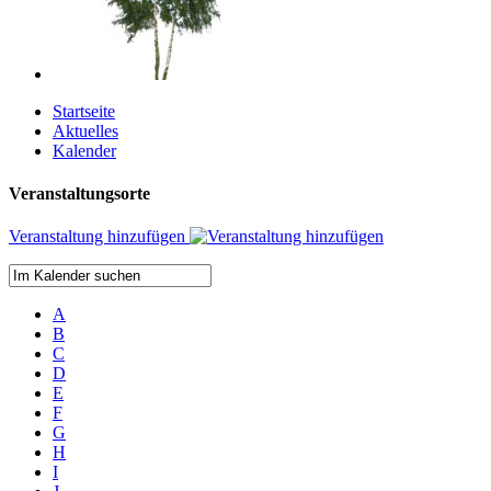
Startseite
Aktuelles
Kalender
Veranstaltungsorte
Veranstaltung hinzufügen
A
B
C
D
E
F
G
H
I