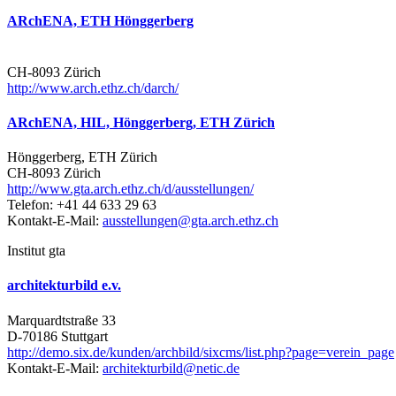
ARchENA, ETH Hönggerberg
CH-8093 Zürich
http://www.arch.ethz.ch/darch/
ARchENA, HIL, Hönggerberg, ETH Zürich
Hönggerberg, ETH Zürich
CH-8093 Zürich
http://www.gta.arch.ethz.ch/d/ausstellungen/
Telefon: +41 44 633 29 63
Kontakt-E-Mail:
ausstellungen@gta.arch.ethz.ch
Institut gta
architekturbild e.v.
Marquardtstraße 33
D-70186 Stuttgart
http://demo.six.de/kunden/archbild/sixcms/list.php?page=verein_page
Kontakt-E-Mail:
architekturbild@netic.de