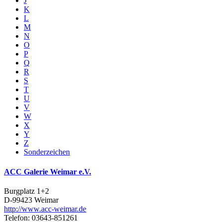
J
K
L
M
N
O
P
Q
R
S
T
U
V
W
X
Y
Z
Sonderzeichen
ACC Galerie Weimar e.V.
Burgplatz 1+2
D-99423 Weimar
http://www.acc-weimar.de
Telefon: 03643-851261