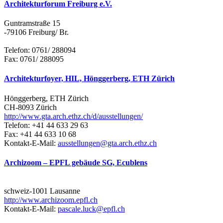
Architekturforum Freiburg e.V.
Guntramstraße 15
-79106 Freiburg/ Br.
Telefon: 0761/ 288094
Fax: 0761/ 288095
Architekturfoyer, HIL, Hönggerberg, ETH Zürich
Hönggerberg, ETH Zürich
CH-8093 Zürich
http://www.gta.arch.ethz.ch/d/ausstellungen/
Telefon: +41 44 633 29 63
Fax: +41 44 633 10 68
Kontakt-E-Mail:
ausstellungen@gta.arch.ethz.ch
Archizoom – EPFL gebäude SG, Ecublens
schweiz-1001 Lausanne
http://www.archizoom.epfl.ch
Kontakt-E-Mail:
pascale.luck@epfl.ch