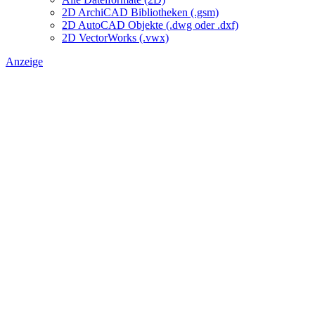
2D ArchiCAD Bibliotheken (.gsm)
2D AutoCAD Objekte (.dwg oder .dxf)
2D VectorWorks (.vwx)
Anzeige