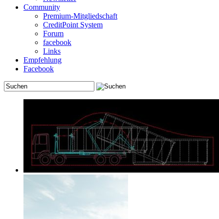
Community
Premium-Mitgliedschaft
CreditPoint System
Forum
facebook
Links
Empfehlung
Facebook