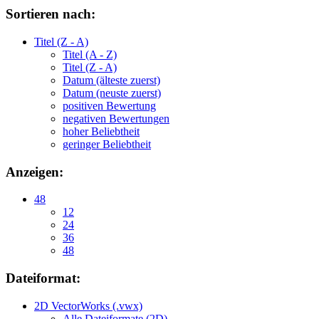
Sortieren nach:
Titel (Z - A)
Titel (A - Z)
Titel (Z - A)
Datum (älteste zuerst)
Datum (neuste zuerst)
positiven Bewertung
negativen Bewertungen
hoher Beliebtheit
geringer Beliebtheit
Anzeigen:
48
12
24
36
48
Dateiformat:
2D VectorWorks (.vwx)
Alle Dateiformate (2D)