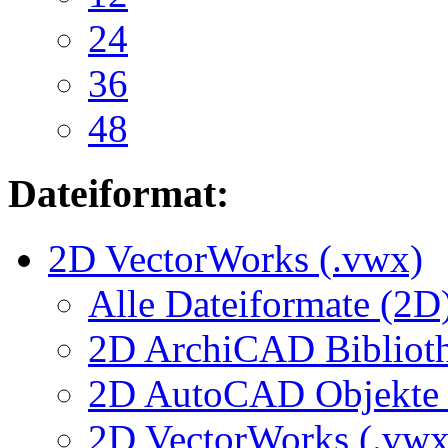
24
36
48
Dateiformat:
2D VectorWorks (.vwx)
Alle Dateiformate (2D
2D ArchiCAD Biblioth
2D AutoCAD Objekte (
2D VectorWorks (.vwx