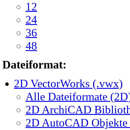
12
24
36
48
Dateiformat:
2D VectorWorks (.vwx)
Alle Dateiformate (2D
2D ArchiCAD Biblioth
2D AutoCAD Objekte (