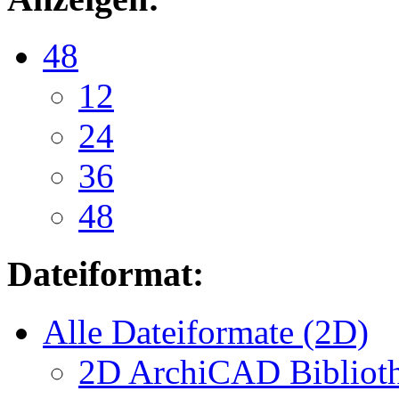
48
12
24
36
48
Dateiformat:
Alle Dateiformate (2D)
2D ArchiCAD Biblioth