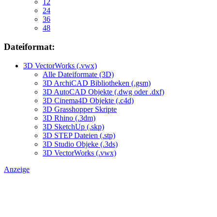
12
24
36
48
Dateiformat:
3D VectorWorks (.vwx)
Alle Dateiformate (3D)
3D ArchiCAD Bibliotheken (.gsm)
3D AutoCAD Objekte (.dwg oder .dxf)
3D Cinema4D Objekte (.c4d)
3D Grasshopper Skripte
3D Rhino (.3dm)
3D SketchUp (.skp)
3D STEP Dateien (.stp)
3D Studio Objeke (.3ds)
3D VectorWorks (.vwx)
Anzeige