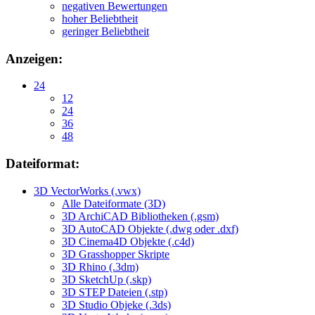
negativen Bewertungen
hoher Beliebtheit
geringer Beliebtheit
Anzeigen:
24
12
24
36
48
Dateiformat:
3D VectorWorks (.vwx)
Alle Dateiformate (3D)
3D ArchiCAD Bibliotheken (.gsm)
3D AutoCAD Objekte (.dwg oder .dxf)
3D Cinema4D Objekte (.c4d)
3D Grasshopper Skripte
3D Rhino (.3dm)
3D SketchUp (.skp)
3D STEP Dateien (.stp)
3D Studio Objeke (.3ds)