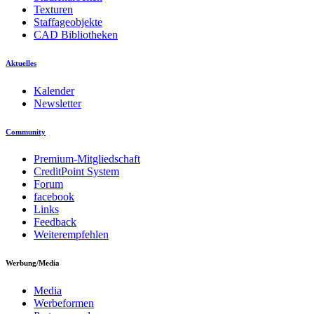
Texturen
Staffageobjekte
CAD Bibliotheken
Aktuelles
Kalender
Newsletter
Community
Premium-Mitgliedschaft
CreditPoint System
Forum
facebook
Links
Feedback
Weiterempfehlen
Werbung/Media
Media
Werbeformen