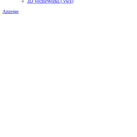
3D VectorWorks (.vwx)
Anzeige