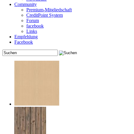
Community
Premium-Mitgliedschaft
CreditPoint System
Forum
facebook
Links
Empfehlung
Facebook