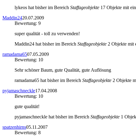
lykeos hat bisher im Bereich
Staffageobjekte
17 Objekte mit ein
Maddin24
20.07.2009
Bewertung: 9
super qualität - toll zu verwenden!
Maddin24 hat bisher im Bereich
Staffageobjekte
2 Objekte mit 
ramadama65
07.05.2009
Bewertung: 10
Sehr schöner Baum, gute Qualität, gute Auflösung
ramadama65 hat bisher im Bereich
Staffageobjekte
2 Objekte mi
pyjamaschneckle
17.04.2008
Bewertung: 10
gute qualität!
pyjamaschneckle hat bisher im Bereich
Staffageobjekte
1 Objekt
spatzenhirns
05.11.2007
Bewertung: 8