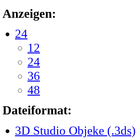
Anzeigen:
24
12
24
36
48
Dateiformat:
3D Studio Objeke (.3ds)