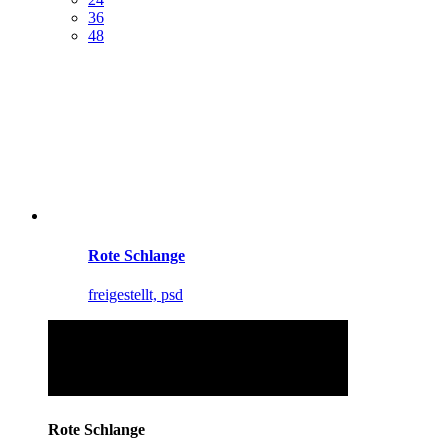
36
48
Rote Schlange
freigestellt, psd
Rote Schlange