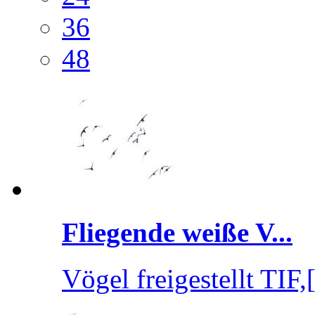
36
48
Fliegende weiße V...
Vögel freigestellt TIF,[