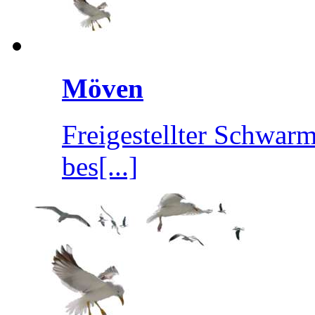
Möven
Freigestellter Schwar
bes[...]