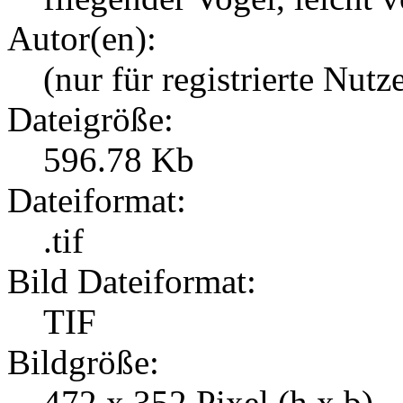
Autor(en):
(nur für registrierte Nutz
Dateigröße:
596.78 Kb
Dateiformat:
.tif
Bild Dateiformat:
TIF
Bildgröße:
472 x 352 Pixel (h x b)