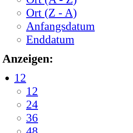
Ort (Z - A)
Anfangsdatum
Enddatum
Anzeigen:
12
12
24
36
48