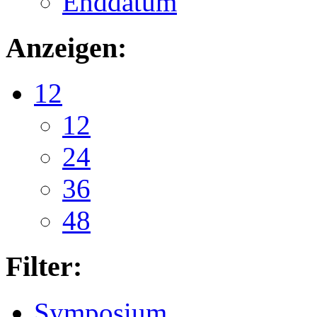
Enddatum
Anzeigen:
12
12
24
36
48
Filter:
Symposium