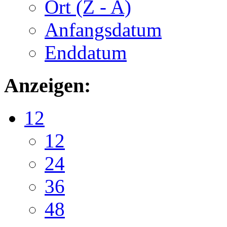
Ort (Z - A)
Anfangsdatum
Enddatum
Anzeigen:
12
12
24
36
48