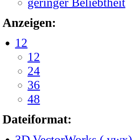
geringer Beliebtheit
Anzeigen:
12
12
24
36
48
Dateiformat:
3D VectorWorks (.vwx)