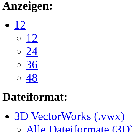
Anzeigen:
12
12
24
36
48
Dateiformat:
3D VectorWorks (.vwx)
Alle Dateiformate (3D