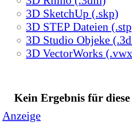
3D Rhino (.3dm)
3D SketchUp (.skp)
3D STEP Dateien (.stp
3D Studio Objeke (.3d
3D VectorWorks (.vwx
Kein Ergebnis für dies
Anzeige