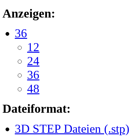
Anzeigen:
36
12
24
36
48
Dateiformat:
3D STEP Dateien (.stp)