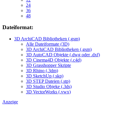
24
36
48
Dateiformat:
3D ArchiCAD Bibliotheken (.gsm)
Alle Dateiformate (3D)
3D ArchiCAD Bibliotheken (.gsm)
3D AutoCAD Objekte (.dwg oder .dxf)
3D Cinema4D Objekte (.c4d)
3D Grasshopper Skripte
3D Rhino (.3dm)
3D SketchUp (.skp)
3D STEP Dateien (.stp)
3D Studio Objeke (.3ds)
3D VectorWorks (.vwx)
Anzeige