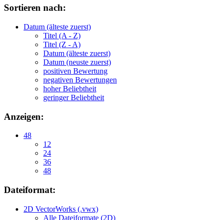
Sortieren nach:
Datum (älteste zuerst)
Titel (A - Z)
Titel (Z - A)
Datum (älteste zuerst)
Datum (neuste zuerst)
positiven Bewertung
negativen Bewertungen
hoher Beliebtheit
geringer Beliebtheit
Anzeigen:
48
12
24
36
48
Dateiformat:
2D VectorWorks (.vwx)
Alle Dateiformate (2D)