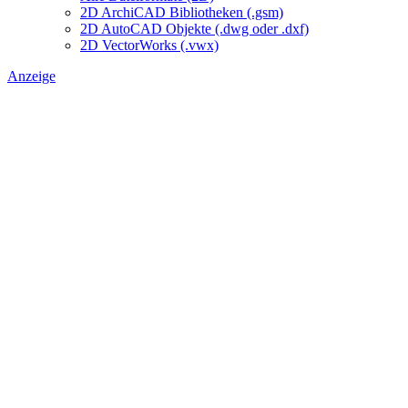
2D ArchiCAD Bibliotheken (.gsm)
2D AutoCAD Objekte (.dwg oder .dxf)
2D VectorWorks (.vwx)
Anzeige