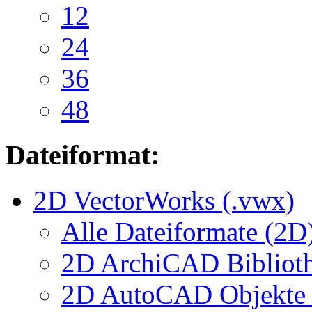
12
24
36
48
Dateiformat:
2D VectorWorks (.vwx)
Alle Dateiformate (2D
2D ArchiCAD Biblioth
2D AutoCAD Objekte (