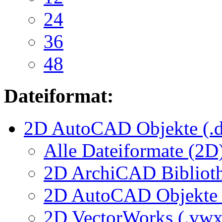
24
36
48
Dateiformat:
2D AutoCAD Objekte (.d
Alle Dateiformate (2D
2D ArchiCAD Biblioth
2D AutoCAD Objekte (
2D VectorWorks (.vwx