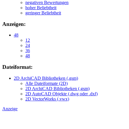
negativen Bewertungen
hoher Beliebtheit
geringer Beliebtheit
Anzeigen:
48
12
24
36
48
Dateiformat:
2D ArchiCAD Bibliotheken (.gsm)
Alle Dateiformate (2D)
2D ArchiCAD Bibliotheken (.gsm)
2D AutoCAD Objekte (.dwg oder .dxf)
2D VectorWorks (.vwx)
Anzeige