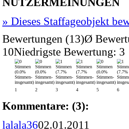
NUTZERMEINUNGEN
»
Dieses Staffageobjekt bew
Bewertungen (13)
Ø Bewert
10
Niedrigste Bewertung: 3
1
2
3
4
5
6
Kommentare: (3):
lalala36
02.01.2011