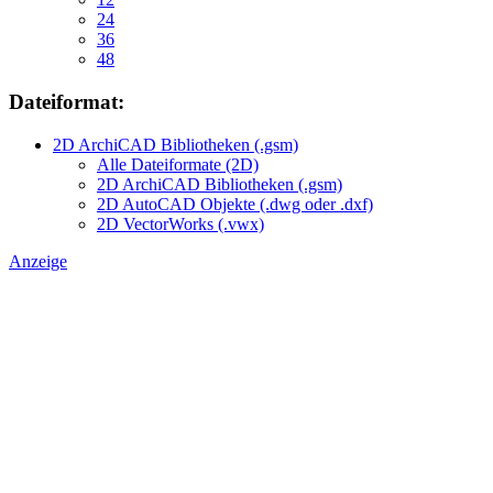
24
36
48
Dateiformat:
2D ArchiCAD Bibliotheken (.gsm)
Alle Dateiformate (2D)
2D ArchiCAD Bibliotheken (.gsm)
2D AutoCAD Objekte (.dwg oder .dxf)
2D VectorWorks (.vwx)
Anzeige