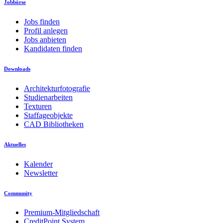
Jobbörse
Jobs finden
Profil anlegen
Jobs anbieten
Kandidaten finden
Downloads
Architekturfotografie
Studienarbeiten
Texturen
Staffageobjekte
CAD Bibliotheken
Aktuelles
Kalender
Newsletter
Community
Premium-Mitgliedschaft
CreditPoint System