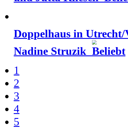
Doppelhaus in Utrecht/
Nadine Struzik
1
2
3
4
5