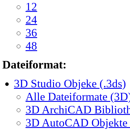
12
24
36
48
Dateiformat:
3D Studio Objeke (.3ds)
Alle Dateiformate (3D
3D ArchiCAD Biblioth
3D AutoCAD Objekte (