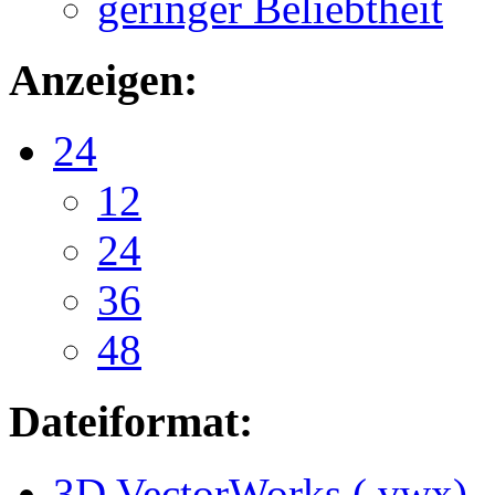
geringer Beliebtheit
Anzeigen:
24
12
24
36
48
Dateiformat:
3D VectorWorks (.vwx)