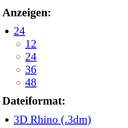
Anzeigen:
24
12
24
36
48
Dateiformat:
3D Rhino (.3dm)