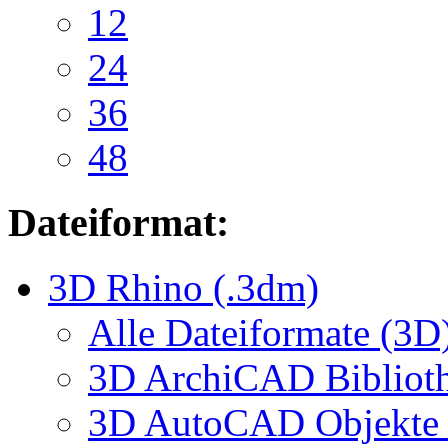
12
24
36
48
Dateiformat:
3D Rhino (.3dm)
Alle Dateiformate (3D
3D ArchiCAD Biblioth
3D AutoCAD Objekte (