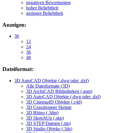
negativen Bewertungen
hoher Beliebtheit
geringer Beliebtheit
Anzeigen:
36
12
24
36
48
Dateiformat:
3D AutoCAD Objekte (.dwg oder .dxf)
Alle Dateiformate (3D)
3D ArchiCAD Bibliotheken (.gsm)
3D AutoCAD Objekte (.dwg oder .dxf)
3D Cinema4D Objekte (.c4d)
3D Grasshopper Skripte
3D Rhino (.3dm)
3D SketchUp (.skp)
3D STEP Dateien (.stp)
3D Studio Objeke (.3ds)