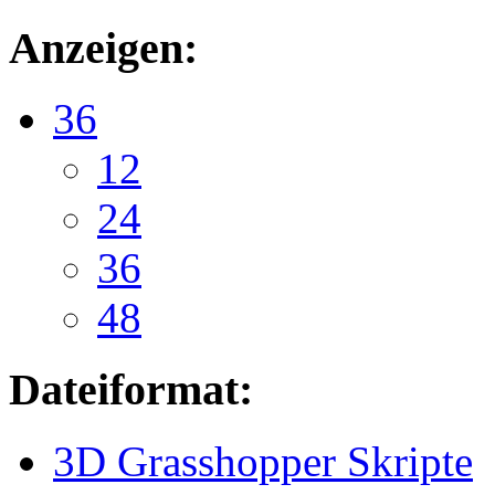
Anzeigen:
36
12
24
36
48
Dateiformat:
3D Grasshopper Skripte