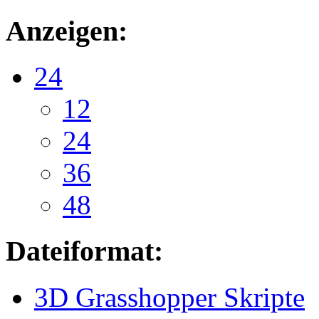
Anzeigen:
24
12
24
36
48
Dateiformat:
3D Grasshopper Skripte