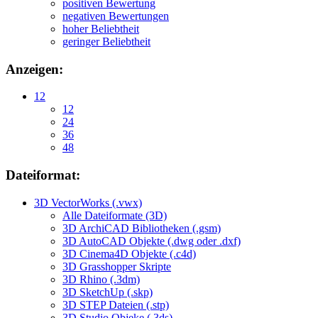
positiven Bewertung
negativen Bewertungen
hoher Beliebtheit
geringer Beliebtheit
Anzeigen:
12
12
24
36
48
Dateiformat:
3D VectorWorks (.vwx)
Alle Dateiformate (3D)
3D ArchiCAD Bibliotheken (.gsm)
3D AutoCAD Objekte (.dwg oder .dxf)
3D Cinema4D Objekte (.c4d)
3D Grasshopper Skripte
3D Rhino (.3dm)
3D SketchUp (.skp)
3D STEP Dateien (.stp)
3D Studio Objeke (.3ds)