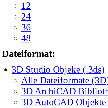
12
24
36
48
Dateiformat:
3D Studio Objeke (.3ds)
Alle Dateiformate (3D
3D ArchiCAD Biblioth
3D AutoCAD Objekte (