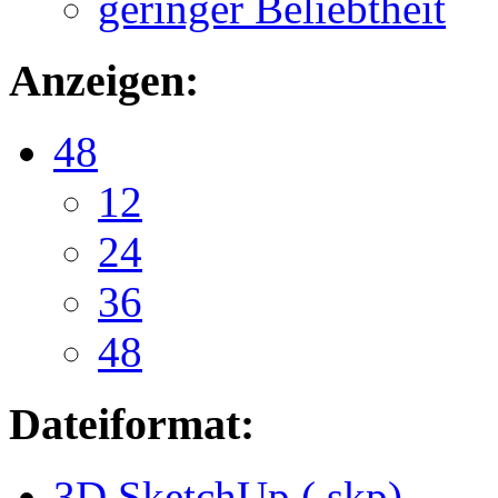
geringer Beliebtheit
Anzeigen:
48
12
24
36
48
Dateiformat:
3D SketchUp (.skp)