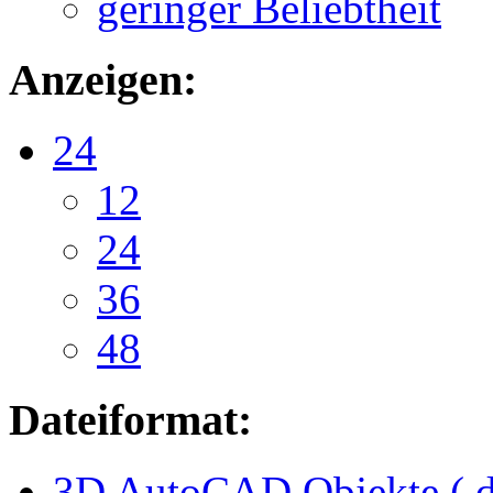
geringer Beliebtheit
Anzeigen:
24
12
24
36
48
Dateiformat:
3D AutoCAD Objekte (.d