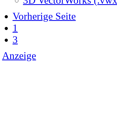
3D VectorWorks (.vwx
Vorherige Seite
1
3
Anzeige