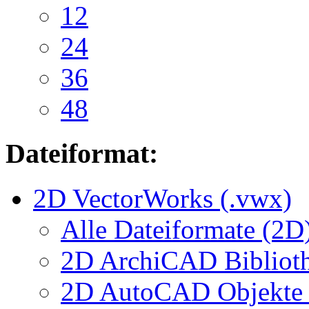
12
24
36
48
Dateiformat:
2D VectorWorks (.vwx)
Alle Dateiformate (2D
2D ArchiCAD Biblioth
2D AutoCAD Objekte (