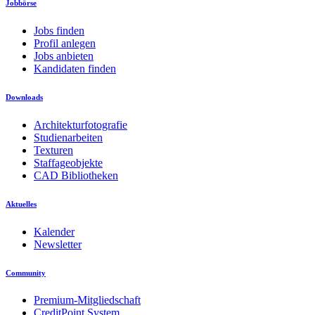
Jobbörse
Jobs finden
Profil anlegen
Jobs anbieten
Kandidaten finden
Downloads
Architekturfotografie
Studienarbeiten
Texturen
Staffageobjekte
CAD Bibliotheken
Aktuelles
Kalender
Newsletter
Community
Premium-Mitgliedschaft
CreditPoint System