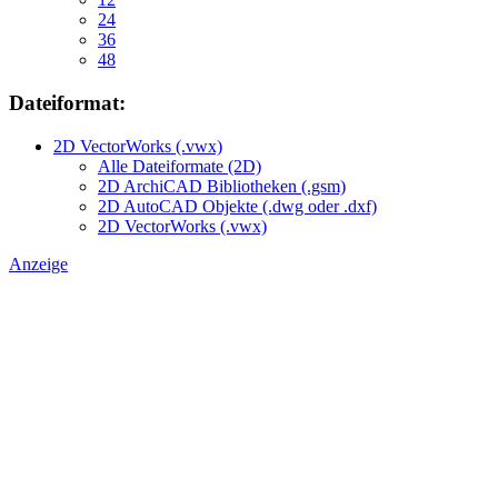
24
36
48
Dateiformat:
2D VectorWorks (.vwx)
Alle Dateiformate (2D)
2D ArchiCAD Bibliotheken (.gsm)
2D AutoCAD Objekte (.dwg oder .dxf)
2D VectorWorks (.vwx)
Anzeige