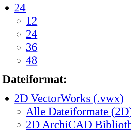
24
12
24
36
48
Dateiformat:
2D VectorWorks (.vwx)
Alle Dateiformate (2D
2D ArchiCAD Biblioth