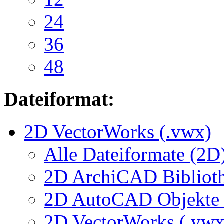
24
36
48
Dateiformat:
2D VectorWorks (.vwx)
Alle Dateiformate (2D
2D ArchiCAD Biblioth
2D AutoCAD Objekte (
2D VectorWorks (.vwx