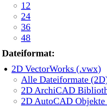
12
24
36
48
Dateiformat:
2D VectorWorks (.vwx)
Alle Dateiformate (2D
2D ArchiCAD Biblioth
2D AutoCAD Objekte (