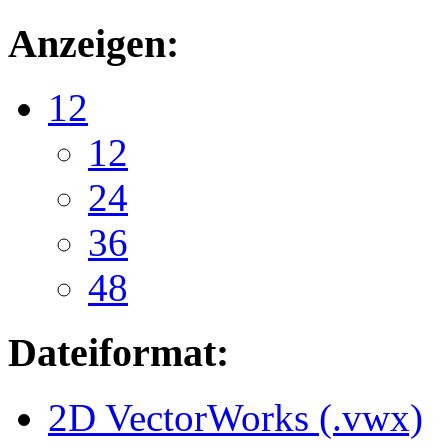
Anzeigen:
12
12
24
36
48
Dateiformat:
2D VectorWorks (.vwx)