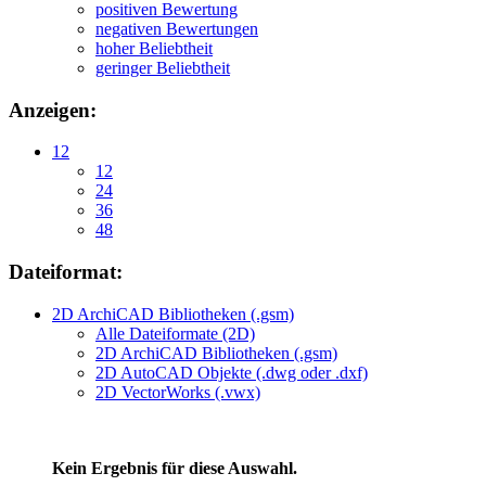
positiven Bewertung
negativen Bewertungen
hoher Beliebtheit
geringer Beliebtheit
Anzeigen:
12
12
24
36
48
Dateiformat:
2D ArchiCAD Bibliotheken (.gsm)
Alle Dateiformate (2D)
2D ArchiCAD Bibliotheken (.gsm)
2D AutoCAD Objekte (.dwg oder .dxf)
2D VectorWorks (.vwx)
Kein Ergebnis für diese Auswahl.