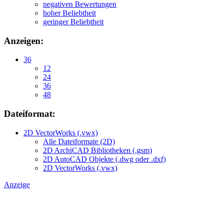
negativen Bewertungen
hoher Beliebtheit
geringer Beliebtheit
Anzeigen:
36
12
24
36
48
Dateiformat:
2D VectorWorks (.vwx)
Alle Dateiformate (2D)
2D ArchiCAD Bibliotheken (.gsm)
2D AutoCAD Objekte (.dwg oder .dxf)
2D VectorWorks (.vwx)
Anzeige