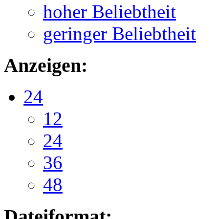
hoher Beliebtheit
geringer Beliebtheit
Anzeigen:
24
12
24
36
48
Dateiformat: